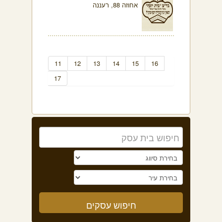
אחוזה 88, רעננה
11
12
13
14
15
16
17