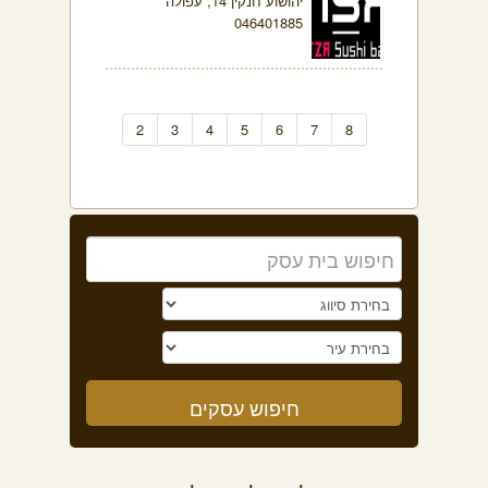
יהושוע חנקין 14, עפולה
046401885
2
3
4
5
6
7
8