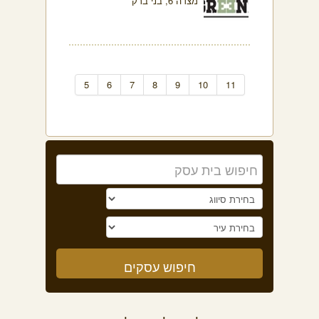
מצדה 6, בני ברק
5
6
7
8
9
10
11