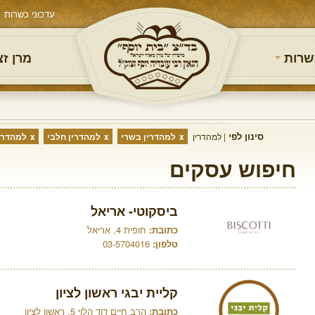
עדכוני כשרות
שרות
מרן ז
סינון לפי
למהדרין
למהדרין בשרי
למהדרין חלבי
למהדרין
חיפוש עסקים
ביסקוטי- אריאל
כתובת:
חופית 4, אריאל
טלפון:
03-5704016
קליית יבגי ראשון לציון
כתובת:
הרב חיים דוד הלוי 5, ראשון לציון