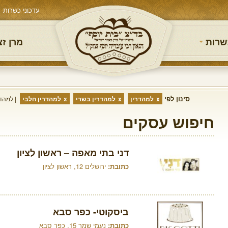
עדכוני כשרות
שרות
מרן ז
סינון לפי
למהדרין
למהדרין בשרי
למהדרין חלבי
למהדר
חיפוש עסקים
דני בתי מאפה – ראשון לציון
כתובת:
ירושלים 12, ראשון לציון
ביסקוטי- כפר סבא
כתובת:
נעמי שמר 15, כפר סבא