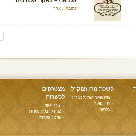
אלבאני – באקה אלגרביה
כתובת:
, אחר
ת
לשכת מרן זצוק"ל
מצטרפים
לכשרות
מרן מאור ישראל זצוק"ל
חייו ופועלו
יצירת קשר
גלריות
פניה לקבלת כשרות
עדכוני כשרות