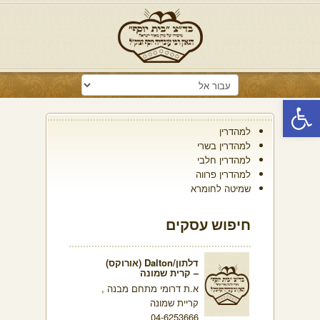
פתח סרגל נגישות
למהדרין
למהדרין בשרי
למהדרין חלבי
למהדרין פרווה
שמיטה לחומרא
חיפוש עסקים
דלתון/Dalton (אורוקס)
– קרית שמונה
א.ת דרומי מתחם מבנה ,
קריית שמונה
04-6253666