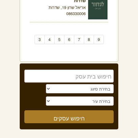
שדרות
אריאל שרון 19, שדרות
086330006
3
4
5
6
7
8
9