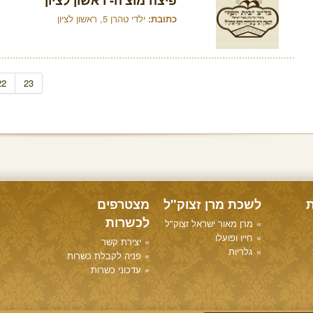
פיצה מוצ'ה- ראשון לציון
כתובת:
ילדי טהרן 5, ראשון לציון
22
23
ת
לשכת מרן זצוק"ל
מצטרפים
לכשרות
מרן מאור ישראל זצוק"ל
חייו ופועלו
יצירת קשר
גלריות
פניה לקבלת כשרות
עדכוני כשרות