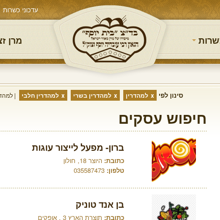
עדכוני כשרות
שרות
מרן ז
סינון לפי
למהדרין
למהדרין בשרי
למהדרין חלבי
למהדר
חיפוש עסקים
ברון- מפעל לייצור עוגות
כתובת:
היוצר 18, חולון
טלפון:
035587473
בן אנד טוניק
כתובת:
תוצרת הארץ 3 , אופקים