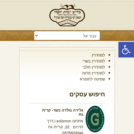
פתח סרגל נגישות
למהדרין
למהדרין בשרי
למהדרין חלבי
למהדרין פרווה
שמיטה לחומרא
חיפוש עסקים
גלידה גולדה כשר- קרית
גת
מתחם i-solomon,דרך
הדרום . 22, קריית גת
0525603044