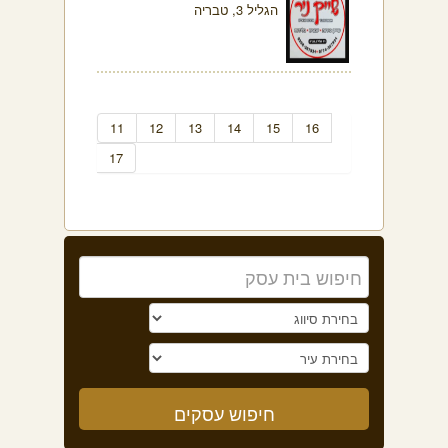
הגליל 3, טבריה
11
12
13
14
15
16
17