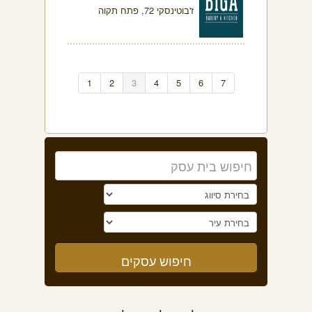
ז'בוטינסקי 72, פתח תקוה
1
2
3
4
5
6
7