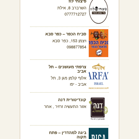
פיצוחי לוז
השרברב 8, אילת
0777712727
סביח הכפר – כפר סבא
ויצמן 153, כפר סבא
098877854
צרפתי מעושנים – תל
אביב
אלוף קלמן מגן 3, תל
אביב - יפו
קונדיטורית דנה
אזור התעשיה זרזיר , אחר
ביגה למהדרין – פתח
תקוה