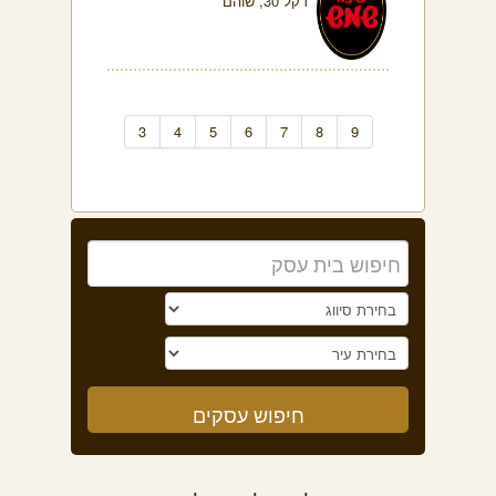
דקל 30, שוהם
3
4
5
6
7
8
9