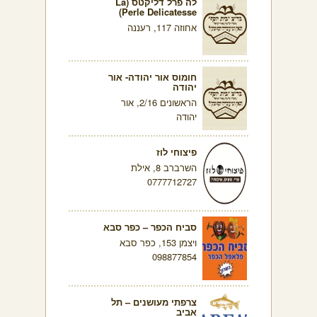
לה פרל דליקטס (La
Perle Delicatesse)
אחוזה 117, רעננה
חומוס אור יהודה- אור
יהודה
הראשונים 2/16, אור
יהודה
פיצוחי לוז
השרברב 8, אילת
0777712727
סביח הכפר – כפר סבא
ויצמן 153, כפר סבא
098877854
צרפתי מעושנים – תל
אביב