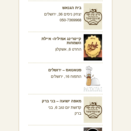
בית הגנאש
יצחק ניסים 36, ירושלים
050-7369968
קייטרינג אמיליה- איילת
השמחות
החרט 6, אשקלון
פטאטאס – ירושלים
התפוח 16, ירושלים
מאפה ישועה – בני ברק
קדושת יום טוב 6, בני
ברק