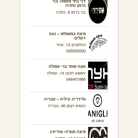
דני בתי מאפה- בני
ברמן נתניה
בני ברמן 6, נתניה
פיצה במשולש – נווה
דקלים
החלוצים 13, אחר
035535000
אצה שוסי בר- עפולה
יהושוע חנקין 14, עפולה
046401885
גלידריה וניליה – טבריה
הנשיא ויצמן 46, טבריה
פיצה מוצ'ה- מודיעין