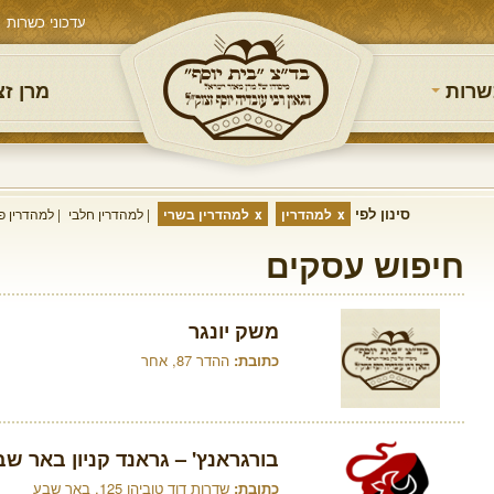
עדכוני כשרות
שרות
מרן ז
סינון לפי
למהדרין
למהדרין בשרי
למהדרין חלבי
למהדרין פ
חיפוש עסקים
משק יונגר
כתובת:
ההדר 87, אחר
בורגראנץ' – גראנד קניון באר ש
כתובת:
שדרות דוד טוביהו 125, באר שבע