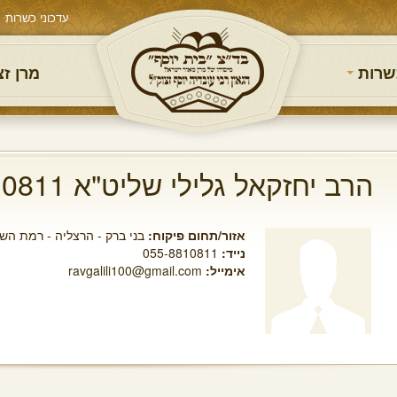
עדכוני כשרות
שרות
מרן ז
הרב יחזקאל גלילי שליט"א 055-8810811​
אזור/תחום פיקוח:
בני ברק - הרצליה - רמת השר
נייד:
055-8810811​
אימייל:
ravgalili100@gmail.com