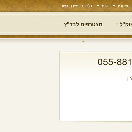
מאמרים
שו"ת
גלריות
יצירת קשר
צוק"ל
מצטרפים לבד"ץ
ון