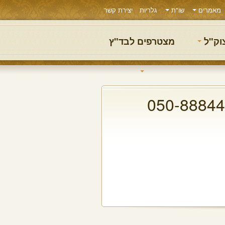
מאמרים
שו"ת
גלריות
יצירת קשר
צוק"ל
מצטרפים לבד"ץ