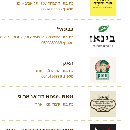
כתובת:
דיזנגרוף 167, תל אביב - יפו
טלפון:
0509044456
גבינאז'
כתובת:
העוצמה 13העוצמה 13, עטרות, ירושלים
טלפון:
0528359388
האק
כתובת:
המדע 3, רחובות
טלפון:
0549196886
Rose- NRG רוז אנ.אר.גי
כתובת:
קיבוץ גונן , אחר