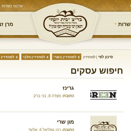
עדכוני כשרות
שרות
מרן ז
סינון לפי
למהדרין
למהדרין בשרי
למהדרין חלבי
למהדרין 
חיפוש עסקים
גרינז
כתובת:
מצדה 6, בני ברק
מון שרי
כתובת:
רבן גמליאל 5, אלעד