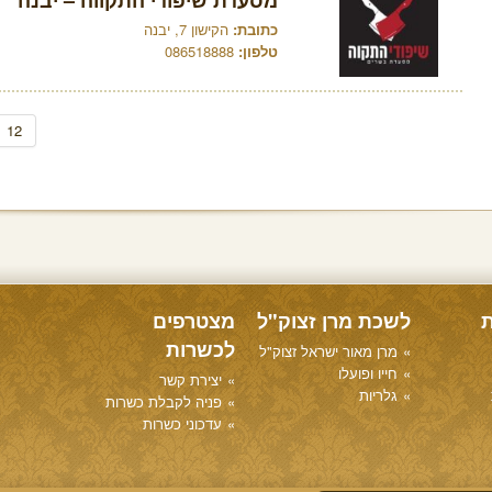
מסעדת שיפודי התקווה – יבנה
כתובת:
הקישון 7, יבנה
טלפון:
086518888
12
ת
לשכת מרן זצוק"ל
מצטרפים
לכשרות
מרן מאור ישראל זצוק"ל
חייו ופועלו
יצירת קשר
גלריות
פניה לקבלת כשרות
עדכוני כשרות