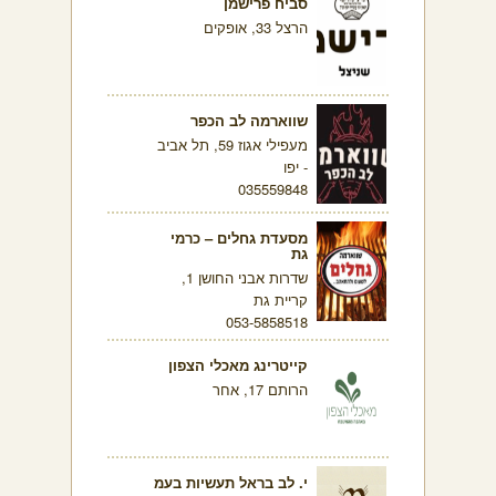
סביח פרישמן
הרצל 33, אופקים
שווארמה לב הכפר
מעפילי אגוז 59, תל אביב
- יפו
035559848
מסעדת גחלים – כרמי
גת
שדרות אבני החושן 1,
קריית גת
053-5858518
קייטרינג מאכלי הצפון
הרותם 17, אחר
י. לב בראל תעשיות בעמ