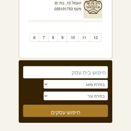
העמל 10, בת ים
פקס 035101753
6
7
8
9
10
11
12