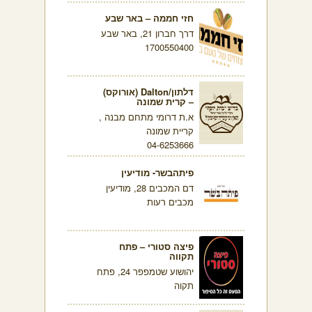
חזי חממה – באר שבע
דרך חברון 21, באר שבע
1700550400
דלתון/Dalton (אורוקס)
– קרית שמונה
א.ת דרומי מתחם מבנה ,
קריית שמונה
04-6253666
פיתהבשר- מודיעין
דם המכבים 28, מודיעין
מכבים רעות
פיצה סטורי – פתח
תקווה
יהושוע שטמפפר 24, פתח
תקוה