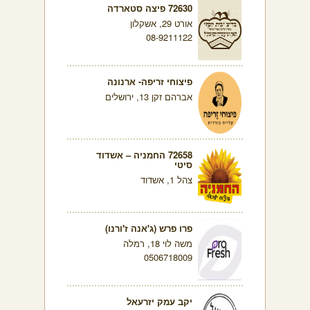
72630 פיצה סטארדה
אורט 29, אשקלון
08-9211122
פיצוחי זריפה- ארנונה
אברהם זקן 13, ירושלים
72658 החמניה – אשדוד
סיטי
צהל 1, אשדוד
פרו פרש (ג'אנה ז'ורנו)
משה לוי 18, רמלה
0506718009
יקב עמק יזרעאל