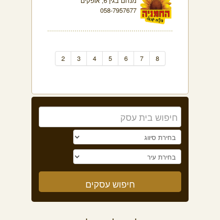
מנחם בגין 6, אופקים
058-7957677
2
3
4
5
6
7
8