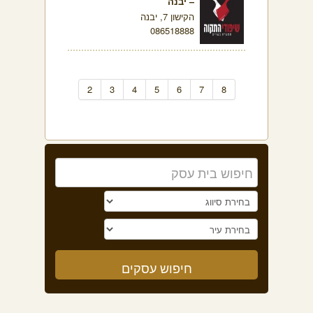
– יבנה
הקישון 7, יבנה
086518888
2
3
4
5
6
7
8