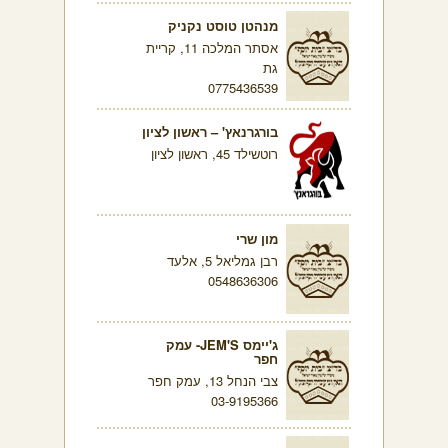
מנהטן טוסט נקניק
אסתר המלכה 11, קריית
גת
0775436539
בורגרנאץ' – ראשון לציון
רוטשילד 45, ראשון לציון
מון שרי
רבן גמליאל 5, אלעד
0548636306
ג'יימס JEM'S- עמק
חפר
צבי הנחל 13, עמק חפר
03-9195366