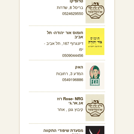
טרופיקו
בריסל 8, שדרות
0524629550
חומוס אור יהודה- תל
אביב
דיזנגרוף 167, תל אביב -
יפו
0509044456
האק
המדע 3, רחובות
0549196886
Rose- NRG רוז
אנ.אר.גי
קיבוץ גונן , אחר
מסעדת שיפודי התקווה