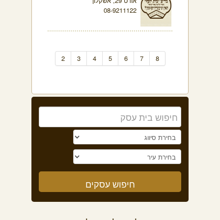
אורט 29, אשקלון
08-9211122
2
3
4
5
6
7
8