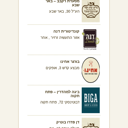
מסעדת רקבב – באר
שבע
הע"ל 30, באר שבע
קונדיטורית דנה
אזור התעשיה זרזיר , אחר
בורגר אחינו
מבצע קדש 3, אופקים
ביגה למהדרין – פתח
תקוה
ז'בוטינסקי 72, פתח תקוה
דן פדרו בוטיק