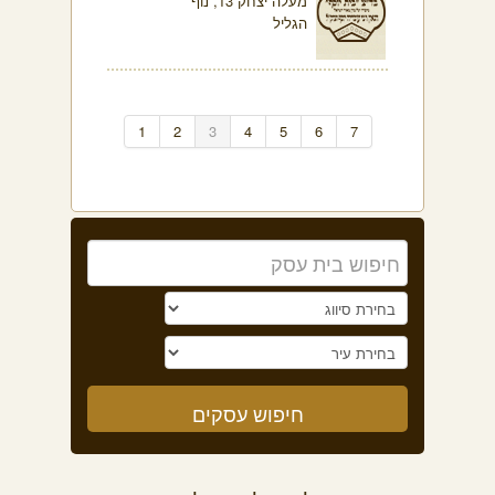
מעלה יצחק 13, נוף
הגליל
1
2
3
4
5
6
7