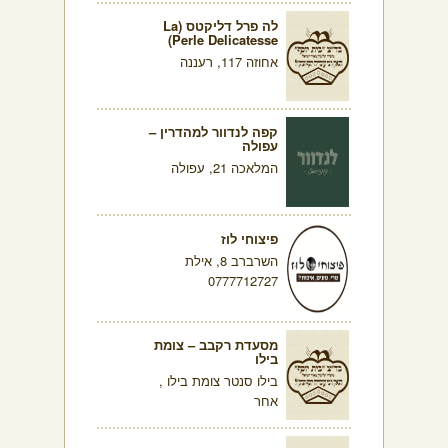
לה פרל דליקטס (La
Perle Delicatesse)
אחוזה 117, רעננה
קפה לנדוור למהדרין –
עפולה
המלאכה 21, עפולה
פיצוחי לוז
השרברב 8, אילת
0777712727
מסעדת רקבב – צומת
בילו
בילו סנטר צומת בילו ,
אחר