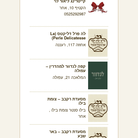
קייטרינג ליאור לוי
הקטיף 10, אחר
0525292987
לה פרל דליקטס (La
Perle Delicatesse)
אחוזה 117, רעננה
קפה לנדוור למהדרין –
עפולה
המלאכה 21, עפולה
מסעדת רקבב – צומת
בילו
בילו סנטר צומת בילו ,
אחר
מסעדת רקבב – באר
שבע