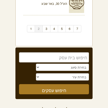
הע"ל 30, באר שבע
1
2
3
4
5
6
7