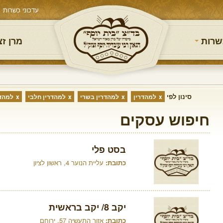
עדכוני כשרות
שרות
מרן ז
סינון לפי
למהדרין
למהדרין בשרי
למהדרין חלבי
למהדר
חיפוש עסקים
בסט פלי
כתובת:
עליית הנוער 4, ראשון לציון
יקב 8/ יקב בראשית
כתובת:
אזור התעשיה 57, ירוחם