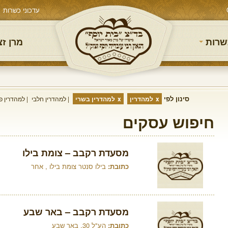
עדכוני כשרות
שרות
מרן ז
סינון לפי
למהדרין
למהדרין בשרי
למהדרין חלבי
למהדרין פ
חיפוש עסקים
מסעדת רקבב – צומת בילו
כתובת:
בילו סנטר צומת בילו , אחר
מסעדת רקבב – באר שבע
כתובת:
הע"ל 30, באר שבע