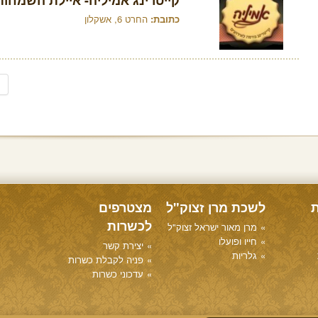
קייטרינג אמיליה- איילת השמחות
כתובת:
החרט 6, אשקלון
ת
לשכת מרן זצוק"ל
מצטרפים
לכשרות
מרן מאור ישראל זצוק"ל
חייו ופועלו
יצירת קשר
גלריות
פניה לקבלת כשרות
עדכוני כשרות