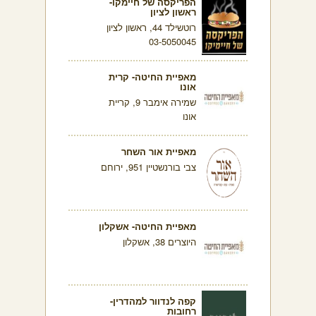
הפריקסה של חיימקו-
ראשון לציון
רוטשילד 44, ראשון לציון
03-5050045
מאפיית החיטה- קרית
אונו
שמירה אימבר 9, קריית
אונו
מאפיית אור השחר
צבי בורנשטיין 951, ירוחם
מאפיית החיטה- אשקלון
היוצרים 38, אשקלון
קפה לנדוור למהדרין-
רחובות