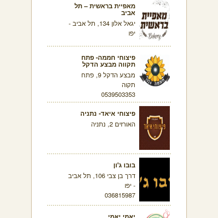
מאפיית בראשית – תל
אביב
יגאל אלון 134, תל אביב -
יפו
פיצוחי חממה- פתח
תקווה מבצע הדקל
מבצע הדקל 9, פתח
תקוה
0539503353
פיצוחי איאד- נתניה
האורזים 2, נתניה
בובו ג'ון
דרך בן צבי 106, תל אביב
- יפו
036815987
יאמי יאמי