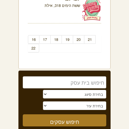
ששת הימים 318, אילת
16
17
18
19
20
21
22