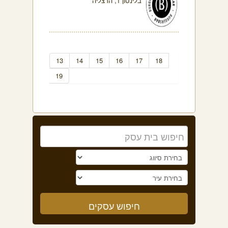
בלינסון 1, הרצליה
13
14
15
16
17
18
19