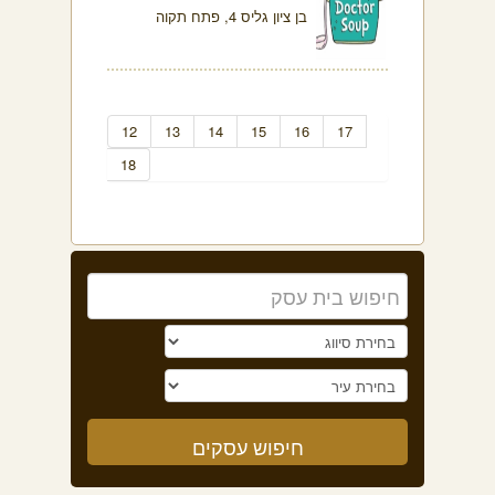
בן ציון גליס 4, פתח תקוה
12
13
14
15
16
17
18