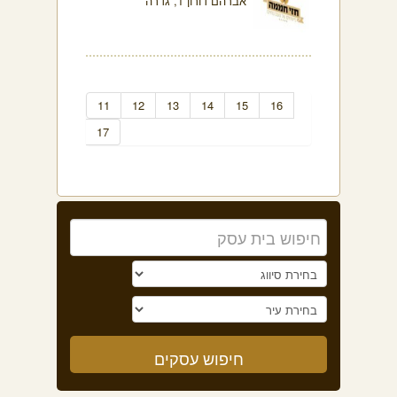
אברהם דורון 1, גדרה
11
12
13
14
15
16
17