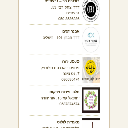
בורגרס בר – גבעתיים
דרך יצחק רבין 53,
גבעתיים
050-8536236
אבנר דגים
דרך חברון 101, ירושלים
JOJO ז'וז'ו
פרופסור אברהם פצ'ורניק
7, נס ציונה
086535474
חלבי פירות וירקות
יחזקאל קזז 15, אור יהודה
0537374574
מאפיית לולוס