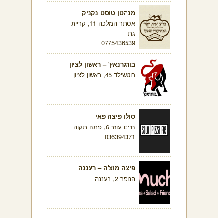
מנהטן טוסט נקניק
אסתר המלכה 11, קריית
גת
0775436539
בורגרנאץ' – ראשון לציון
רוטשילד 45, ראשון לציון
סולו פיצה פאי
חיים עוזר 6, פתח תקוה
036394371
פיצה מוצ'ה – רעננה
הנופר 2, רעננה