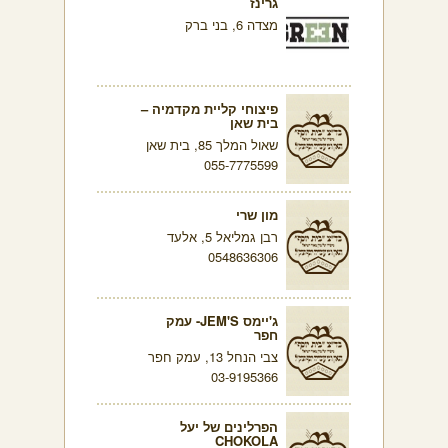
גרינז
מצדה 6, בני ברק
פיצוחי קליית מקדמיה –
בית שאן
שאול המלך 85, בית שאן
055-7775599
מון שרי
רבן גמליאל 5, אלעד
0548636306
ג'יימס JEM'S- עמק
חפר
צבי הנחל 13, עמק חפר
03-9195366
הפרלינים של יעל
CHOKOLA