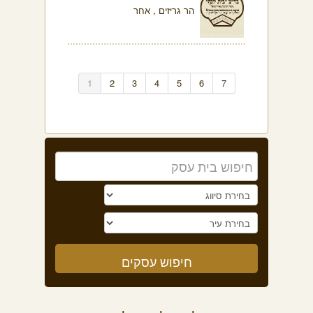
הר גריזים , אחר
1
2
3
4
5
6
7