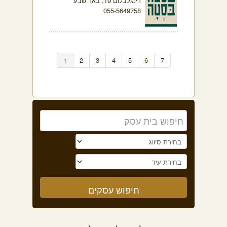
רינגלבלום 19, באר שבע
055-5649758
1
2
3
4
5
6
7