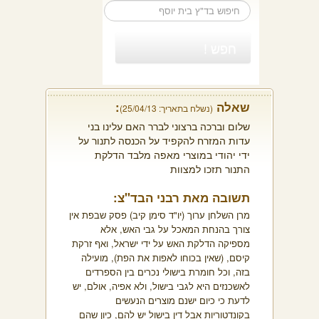
שאלה
:
(נשלח בתאריך: 25/04/13)
שלום וברכה ברצוני לברר האם עלינו בני
עדות המזרח להקפיד על הכנסה לתנור על
ידי יהודי במוצרי מאפה מלבד הדלקת
התנור תזכו למצוות
תשובה מאת רבני הבד"צ:
מרן השלחן ערוך (יו"ד סימן קיב) פסק שבפת אין
צורך בהנחת המאכל על גבי האש, אלא
מספיקה הדלקת האש על ידי ישראל, ואף זרקת
קיסם, (שאין בכוחו לאפות את הפת), מועילה
בזה, וכל חומרת בישולי נכרים בין הספרדים
לאשכנזים היא לגבי בישול, ולא אפיה, אולם, יש
לדעת כי כיום ישנם מוצרים הנעשים
בקונדטוריות אבל דין בישול יש להם, כיון שהם