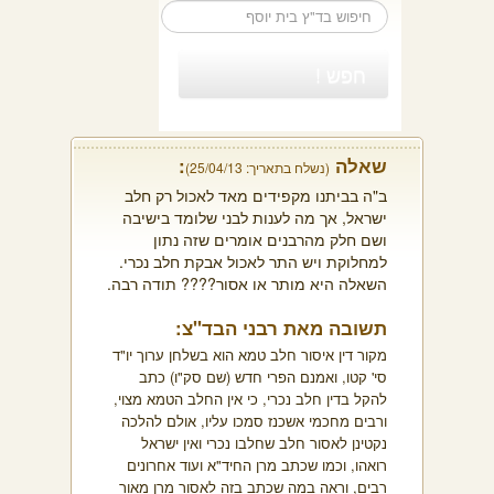
שאלה
:
(נשלח בתאריך: 25/04/13)
ב"ה בביתנו מקפידים מאד לאכול רק חלב
ישראל, אך מה לענות לבני שלומד בישיבה
ושם חלק מהרבנים אומרים שזה נתון
למחלוקת ויש התר לאכול אבקת חלב נכרי.
השאלה היא מותר או אסור???? תודה רבה.
תשובה מאת רבני הבד"צ:
מקור דין איסור חלב טמא הוא בשלחן ערוך יו"ד
סי' קטו, ואמנם הפרי חדש (שם סק"ו) כתב
להקל בדין חלב נכרי, כי אין החלב הטמא מצוי,
ורבים מחכמי אשכנז סמכו עליו, אולם להלכה
נקטינן לאסור חלב שחלבו נכרי ואין ישראל
רואהו, וכמו שכתב מרן החיד"א ועוד אחרונים
רבים, וראה במה שכתב בזה לאסור מרן מאור