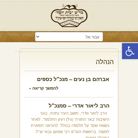
פתח סרגל נגישות
הנהלה
אברהם בן נעים – מנכ"ל כספים
להמשך קריאה »
הרב ליאור אדרי – סמנכ"ל
הרב ליאור אדרי, תושב העיר נתניה, בוגר
הישיבות 'באר התורה' (גיל) ו'עיון התלמוד'. לאחר
נישואיו שקד על תלמודו בכולל להוראה 'תפארת
למשה', בראשות הגה"צ רבי שמעון גבאי זצ"ל.
במהלך השנים