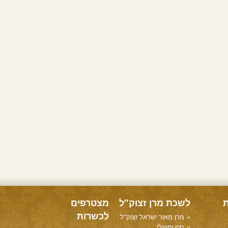
ת
לשכת מרן זצוק"ל
מצטרפים
לכשרות
מרן מאור ישראל זצוק"ל
חייו ופועלו