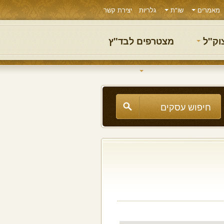
מאמרים
שו"ת
גלריות
יצירת קשר
צוק"ל
מצטרפים לבד"ץ