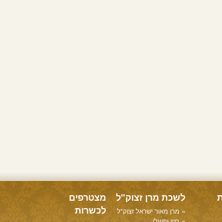
ת
לשכת מרן זצוק"ל
מצטרפים
לכשרות
מרן מאור ישראל זצוק"ל
חייו ופועלו