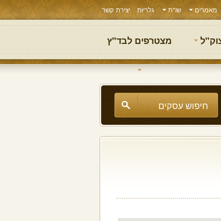
מאמרים
שו"ת
גלריות
יצירת קשר
צוק"ל
מצטרפים לבד"ץ