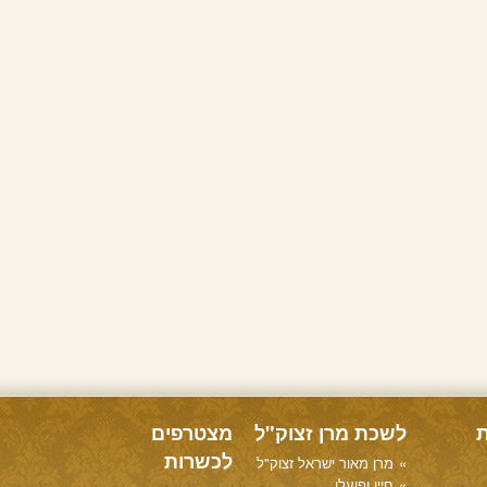
ת
לשכת מרן זצוק"ל
מצטרפים
לכשרות
מרן מאור ישראל זצוק"ל
חייו ופועלו