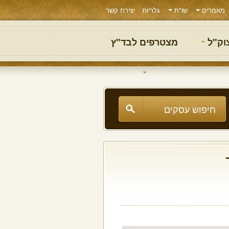
מאמרים
שו"ת
גלריות
יצירת קשר
צוק"ל
מצטרפים לבד"ץ