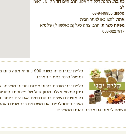
כתובת:
תחנת דלק דור אלון, הרב חיים דוד הלוי 5 , ראשון
לציון
טלפון:
03-9449955
אתר:
לחצו כאן לאתר הבית
מפקח כשרות:
הרב יצחק סגל (מיכאלשווילי) שליט"א
053-6227917
קליית יבגי נוסדה בשנת 1990, והיא מונה כיום מבחר סניפים ברחבי הארץ
ומפעל פרטי באיזור המרכז.
קליית יבגי מוכרת בזכות איכות וטריות מוצריה,
ניתן למצוא אצלנו מגוון גדול של פיצוחים, קטניו
כל מוצרינו נעשים בסטנדרטים הגבוהים ביותר, 
העבר הנוסטלגיים. אנו משרתים כבר שנים באהבה
ונשמח לראות גם אתכם נהנים ממוצרינו.