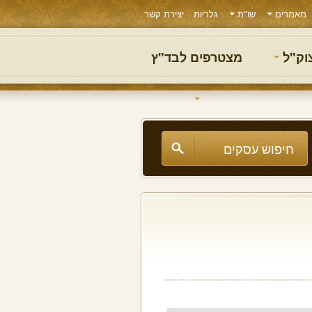
מאמרים
שו"ת
גלריות
יצירת קשר
צוק"ל
מצטרפים לבד"ץ