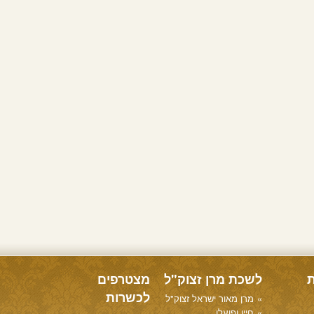
ת
לשכת מרן זצוק"ל
מצטרפים
לכשרות
מרן מאור ישראל זצוק"ל
חייו ופועלו