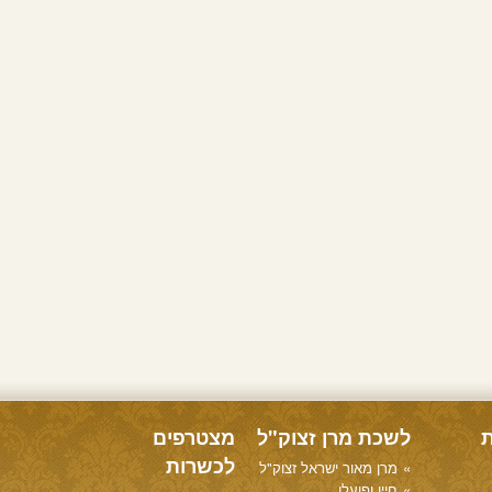
ת
לשכת מרן זצוק"ל
מצטרפים
לכשרות
מרן מאור ישראל זצוק"ל
חייו ופועלו