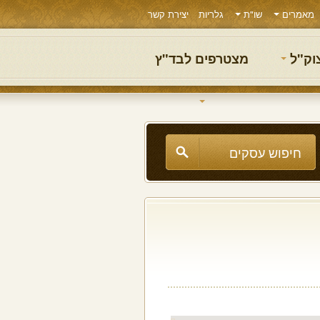
מאמרים
שו"ת
גלריות
יצירת קשר
צוק"ל
מצטרפים לבד"ץ