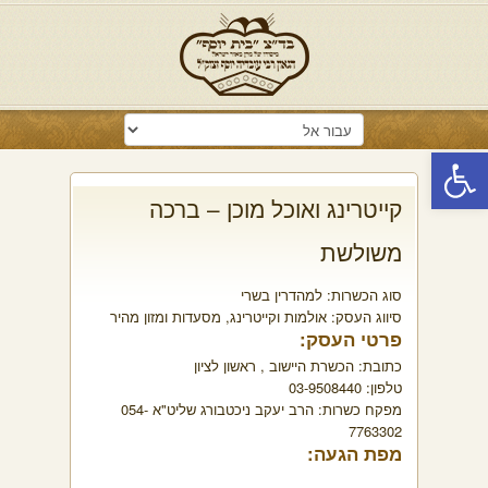
פתח סרגל נגישות
קייטרינג ואוכל מוכן – ברכה
משולשת
סוג הכשרות:
למהדרין בשרי
סיווג העסק:
אולמות וקייטרינג
,
מסעדות ומזון מהיר
פרטי העסק:
כתובת:
הכשרת היישוב , ראשון לציון
טלפון:
03-9508440
מפקח כשרות:
הרב יעקב ניכטבורג שליט"א 054-
7763302
מפת הגעה: