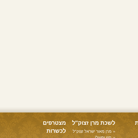
ת
לשכת מרן זצוק"ל
מצטרפים
לכשרות
מרן מאור ישראל זצוק"ל
חייו ופועלו