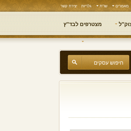
מאמרים
שו"ת
גלריות
יצירת קשר
צוק"ל
מצטרפים לבד"ץ