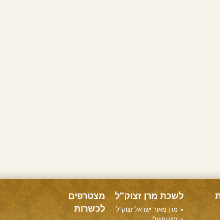
ת
לשכת מרן זצוק"ל
מצטרפים
לכשרות
מרן מאור ישראל זצוק"ל
חייו ופועלו