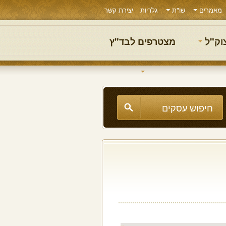
מאמרים
שו"ת
גלריות
יצירת קשר
צוק"ל
מצטרפים לבד"ץ