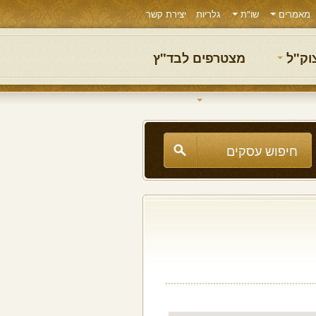
מאמרים
שו"ת
גלריות
יצירת קשר
צוק"ל
מצטרפים לבד"ץ