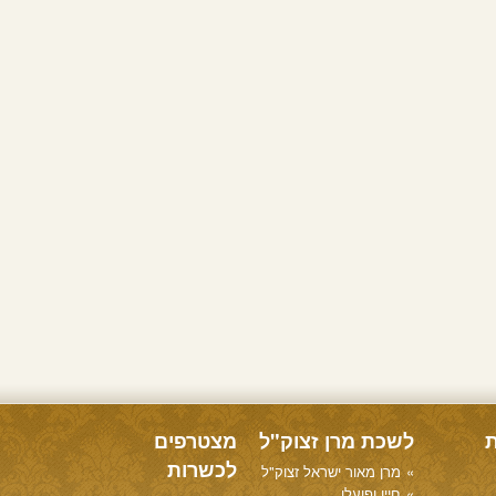
ת
לשכת מרן זצוק"ל
מצטרפים
לכשרות
מרן מאור ישראל זצוק"ל
חייו ופועלו