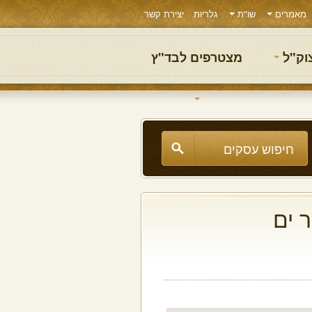
מאמרים
שו"ת
גלריות
יצירת קשר
צוק"ל
מצטרפים לבד"ץ
 ים