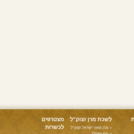
ת
לשכת מרן זצוק"ל
מצטרפים
לכשרות
מרן מאור ישראל זצוק"ל
חייו ופועלו