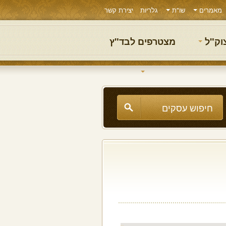
מאמרים
שו"ת
גלריות
יצירת קשר
צוק"ל
מצטרפים לבד"ץ