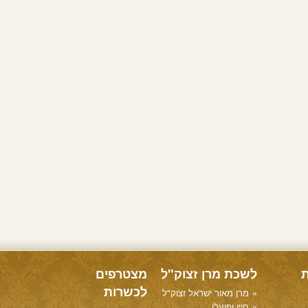
ת
לשכת מרן זצוק"ל
מצטרפים
לכשרות
מרן מאור ישראל זצוק"ל
חייו ופועלו