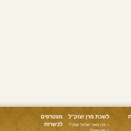
ת
לשכת מרן זצוק"ל
מצטרפים
לכשרות
מרן מאור ישראל זצוק"ל
חייו ופועלו