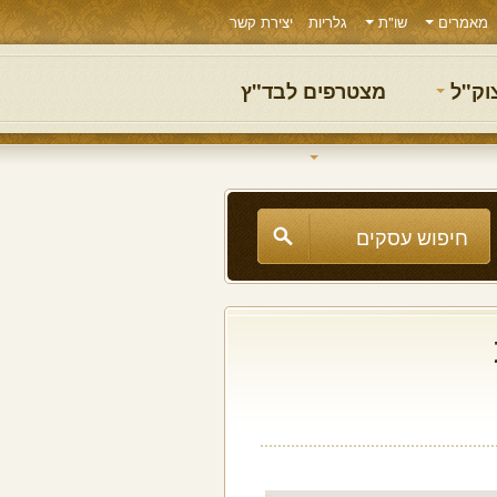
מאמרים
שו"ת
גלריות
יצירת קשר
צוק"ל
מצטרפים לבד"ץ