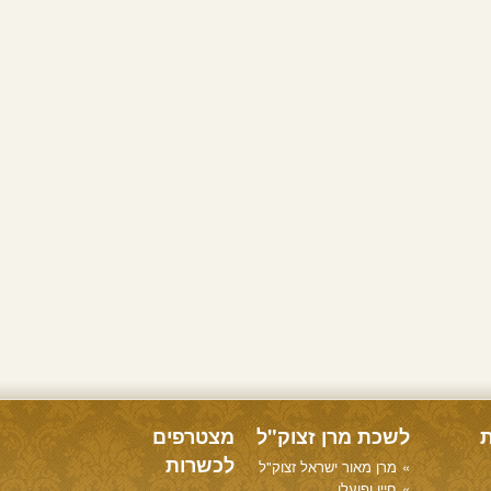
ת
לשכת מרן זצוק"ל
מצטרפים
לכשרות
מרן מאור ישראל זצוק"ל
חייו ופועלו