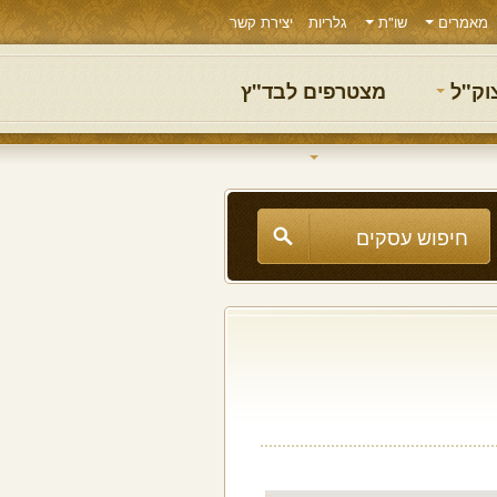
מאמרים
שו"ת
גלריות
יצירת קשר
צוק"ל
מצטרפים לבד"ץ